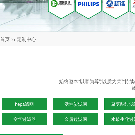
首页
定制中心
>>
始终遵奉“以客为尊”̖“以质为荣”̖
hepa滤网
活性炭滤网
聚氨酯过滤
空气过滤器
金属过滤网
水族生化过
光触媒滤网
水族生化过滤棉