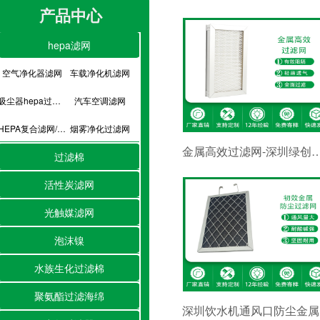
产品中心
hepa滤网
空气净化器滤网
车载净化机滤网
吸尘器hepa过滤网
汽车空调滤网
HEPA复合滤网/hepa滤芯
烟雾净化过滤网
金属高效过滤网-深圳绿创
过滤棉
活性炭滤网
光触媒滤网
泡沫镍
水族生化过滤棉
聚氨酯过滤海绵
深