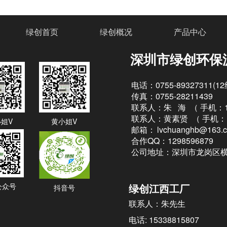
绿创首页
绿创概况
产品中心
深圳市绿创环保
电话：0755-89327311(1
传真：0755-28211439
联系人：朱 海 （
手机：13
联系人：黄素贤 （
手机：1
姐V
黄小姐V
邮箱：
lvchuanghb@163.
合作QQ：1298596879
公司地址：深圳市龙岗区横
公众号
绿创江西工厂
抖音号
联系人：朱先生
电话: 15338815807