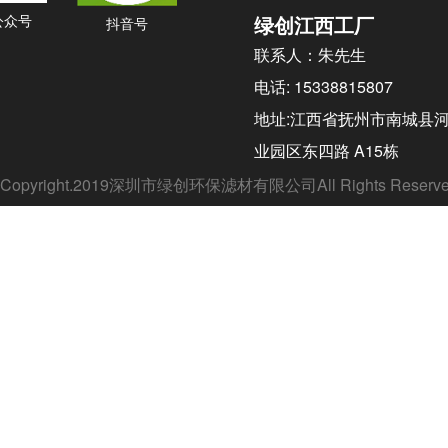
公众号
绿创江西工厂
抖音号
联系人：朱先生
电话: 15338815807
地址:江西省抚州市南城县
业园区东四路 A15栋
Copyright.2019深圳市绿创环保滤材有限公司All Rights Rese