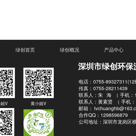
绿创首页
绿创概况
产品中心
深圳市绿创环保
电话：0755-89327311(1
传真：0755-28211439
联系人：朱 海 （
手机：13
联系人：黄素贤 （
手机：1
姐V
黄小姐V
邮箱：
lvchuanghb@163.
合作QQ：1298596879
公司地址：深圳市龙岗区横