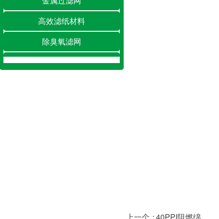
金属过滤网
高效滤纸材料
除臭氧滤网
除湿/加湿滤网
空调滤网
净化工程
上一个：
40PPI阻燃绵