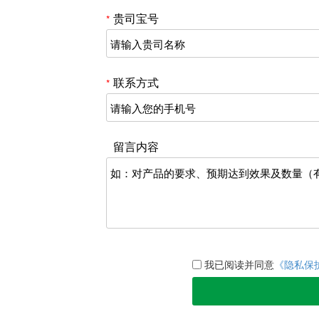
贵司宝号
品介绍】HEPA(High efficiency
*
rticulate air Filter)，中文意思为高
空气过滤器，达到HEPA标准的过···
深圳绿创耐高温金属过滤器
圳绿创专注生产金属防尘过滤器网
联系方式
*
12年，主要用于空气中大颗粒物的
截，起着防尘、尘、滤尘、抑尘、
···
留言内容
我已阅读并同意
《隐私保