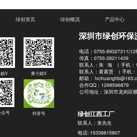
绿创首页
绿创概况
产品中心
深圳市绿创环保
电话：0755-89327311(1
传真：0755-28211439
联系人：朱 海 （
手机：13
联系人：黄素贤 （
手机：1
姐V
黄小姐V
邮箱：
lvchuanghb@163.
合作QQ：1298596879
公司地址：深圳市龙岗区横
公众号
绿创江西工厂
抖音号
联系人：朱先生
电话: 15338815807