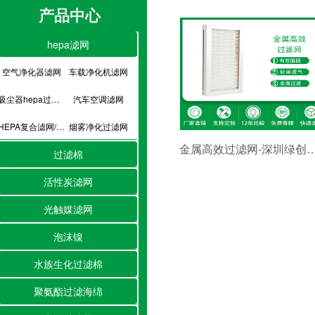
产品中心
hepa滤网
空气净化器滤网
车载净化机滤网
吸尘器hepa过滤网
汽车空调滤网
HEPA复合滤网/hepa滤芯
烟雾净化过滤网
金属高效过滤网-深圳绿创
过滤棉
活性炭滤网
光触媒滤网
泡沫镍
水族生化过滤棉
聚氨酯过滤海绵