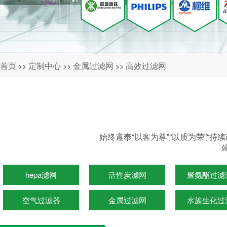
首页
定制中心
金属过滤网
高效过滤网
>>
>>
>>
始终遵奉“以客为尊”̖“以质为荣”̖
hepa滤网
活性炭滤网
聚氨酯过滤
空气过滤器
金属过滤网
水族生化过
光触媒滤网
水族生化过滤棉