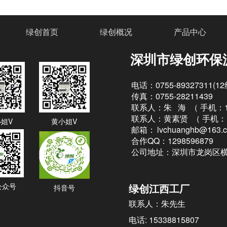
绿创首页
绿创概况
产品中心
深圳市绿创环保
电话：0755-89327311(1
传真：0755-28211439
联系人：朱 海 （
手机：13
联系人：黄素贤 （
手机：1
姐V
黄小姐V
邮箱：
lvchuanghb@163.
合作QQ：1298596879
公司地址：深圳市龙岗区横
公众号
绿创江西工厂
抖音号
联系人：朱先生
电话: 15338815807