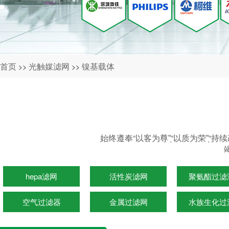
首页
光触媒滤网
镍基载体
>>
>>
始终遵奉“以客为尊”̖“以质为荣”̖
hepa滤网
活性炭滤网
聚氨酯过滤
空气过滤器
金属过滤网
水族生化过
光触媒滤网
水族生化过滤棉