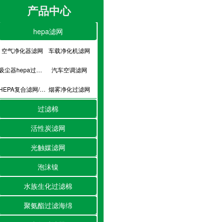
产品中心
hepa滤网
空气净化器滤网
车载净化机滤网
吸尘器hepa过滤网
汽车空调滤网
HEPA复合滤网/hepa滤芯
烟雾净化过滤网
过滤棉
活性炭滤网
光触媒滤网
泡沫镍
水族生化过滤棉
聚氨酯过滤海绵