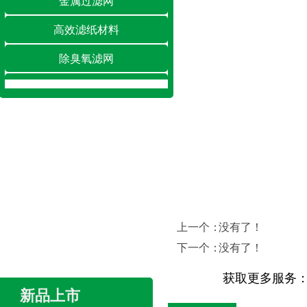
金属过滤网
高效滤纸材料
除臭氧滤网
除湿/加湿滤网
空调滤网
净化工程
上一个：
没有了！
复合HEPA扫地机滤网空气净化车载活性炭滤芯滤网
下一个：
没有了！
深圳绿创折叠玻纤滤芯HEPA介绍】
司生产的该款打褶玻纤滤芯HEPA过
获取更多服务
High efficiency particulate Ai···
吸尘器滤网 锥形滤网 hepa滤芯加工 空气滤芯
新品上市