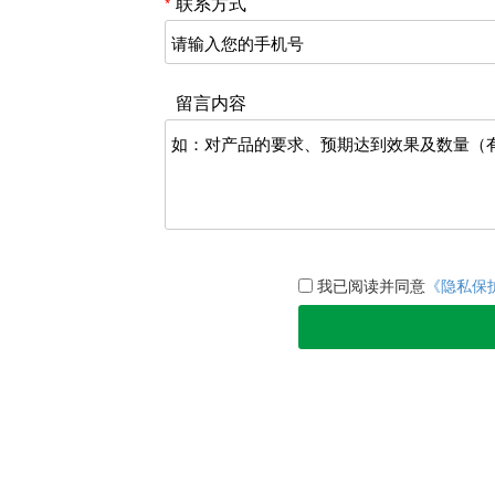
深圳绿创折叠玻纤滤芯HEPA介绍】
联系方式
*
司生产的该款打褶玻纤滤芯HEPA过
High efficiency particulate Ai···
留言内容
我已阅读并同意
《隐私保