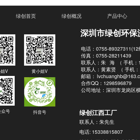
绿创首页
绿创概况
产品中心
深圳市绿创环保
电话：0755-89327311(1
传真：0755-28211439
联系人：朱 海 （
手机：13
联系人：黄素贤 （
手机：1
姐V
黄小姐V
邮箱：
lvchuanghb@163.
合作QQ：1298596879
公司地址：深圳市龙岗区横
公众号
绿创江西工厂
抖音号
联系人：朱先生
电话: 15338815807