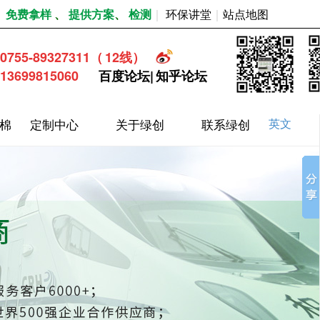
｜
免费拿样
、
提供方案
、
检测
｜
环保讲堂
｜
站点地图
0755-89327311
（
12
线）
13699815060
百度论坛
|
知乎论坛
棉
定制中心
关于绿创
联系绿创
英文