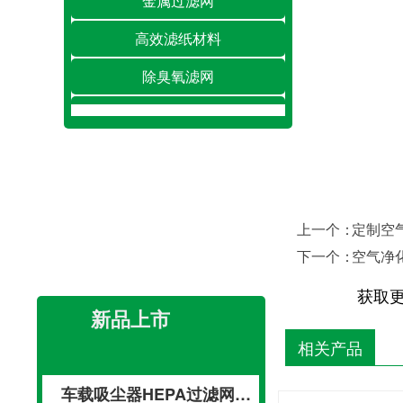
金属过滤网
高效滤纸材料
除臭氧滤网
除湿/加湿滤网
空调滤网
净化工程
上一个：
定制空
复合HEPA扫地机滤网空气净化车载活性炭滤芯滤网
下一个：
空气净
【深圳绿创折叠玻纤滤芯HEPA介绍】
我司生产的该款打褶玻纤滤芯HEPA过
获取
滤器（High efficiency particulate Ai···
吸尘器滤网 锥形滤网 hepa滤芯加工 空气滤芯
新品上市
【深圳绿创折叠玻纤滤芯HEPA介绍】
相关产品
我司生产的该款打褶玻纤滤芯HEPA过
滤器（High efficiency particulate Ai···
车载吸尘器HEPA过滤网不锈钢吸尘器海帕过滤网 空气净化器过滤网