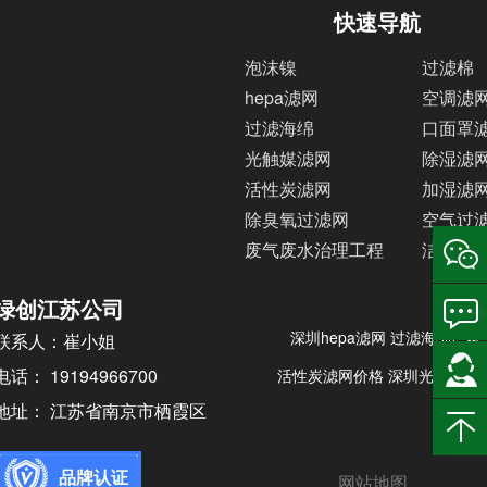
快速导航
泡沫镍
过滤棉
hepa滤网
空调滤
过滤海绵
口面罩
光触媒滤网
除湿滤
活性炭滤网
加湿滤
除臭氧过滤网
空气过
废气废水治理工程
洁净室
绿创江苏公司
深圳hepa滤网
过滤海绵厂家
联系人：崔小姐
电话： 19194966700
活性炭滤网价格
深圳光触媒滤
地址： 江苏省南京市栖霞区
品牌认证
网站地图