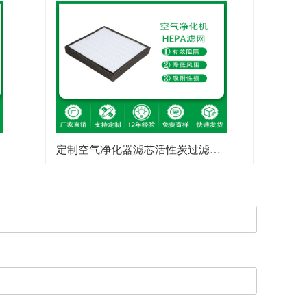
定制空气净化器滤芯活性炭过滤网吸尘器滤网负离子HEPA高效过滤器