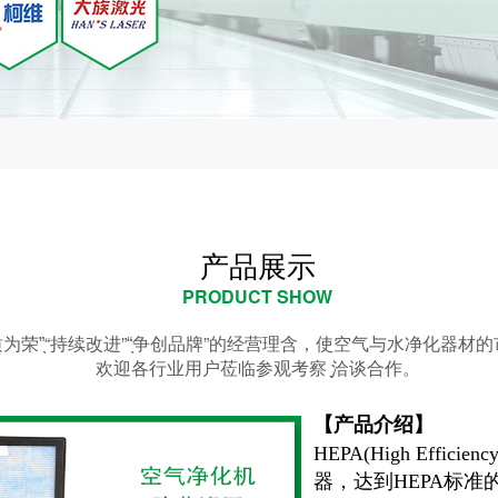
产品展示
PRODUCT SHOW
以质为荣”̖“持续改进”“̖争创品牌”的经营理含，使空气与水净化器
欢迎各行业用户莅临参观考察 ̖̖̖̖̖洽谈合作。
【产品介绍】
HEPA(High Efficie
器
，达到
HEPA标准