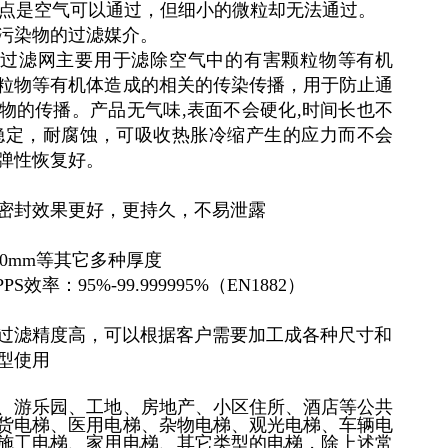
网的特点是空气可以通过，但细小的微粒却无法通过。
污染物的过滤媒介。
a过滤网
主要用于滤除空气中的有害颗粒物等有机
粒物等有机体造成的相关的传染传播，用于防止通
物的传播。产品无气味
,表面不会硬化,时间长也不
稳定，耐腐蚀，可吸收热胀冷缩产生的应力而不会
弹性恢复好。
密封效果更好，更持久，不易泄露
,90mm等其它多种厚度
率：95%-99.999995%（EN1882）
过滤精度高，可以根据客户需要加工成各种尺寸和
型使用
、游乐园、工地、房地产、小区住所、酒店等公共
货电梯、医用电梯、杂物电梯、观光电梯、车辆电
施工电梯、家用电梯、其它类型的电梯，除上述常