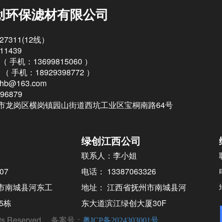
创环保滤材有限公司
27311(12线）
11439
 （
手机：13699815060 ）
 （
手机：18929398772
）
ghb@163.com
96879
市龙岗区横岗镇园山街道西坑工业区宝桐南路64号
绿创江西公司
联系人：李小姐
07
电话： 13387063326
市南城县河东工
地址： 江西省抚州市南城县河
5栋
东大道滨江绿创大厦30F
s Reserved. 备案号：
粤ICP备2024303001号