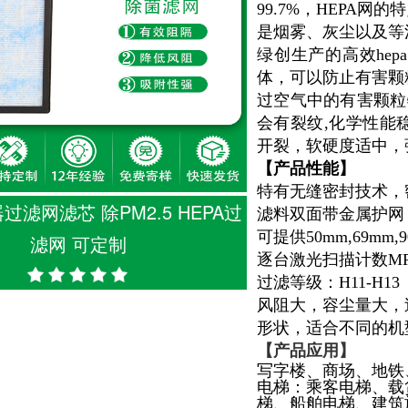
99.7%，HEPA
是烟雾、灰尘以及等
绿创生产的高效hep
体，可以防止有害颗
过空气中的有害颗粒
会有裂纹,化学性能
开裂，软硬度适中，
【产品性能】
特有无缝密封技术，
滤网滤芯 除PM2.5 HEPA过
滤料双面带金属护网
可提供50mm,69mm
滤网 可定制
逐台激光扫描计数MPPS效
过滤等级：H11-H13
风阻大，容尘量大，
形状，适合不同的机
【产品应用
】
写字楼、商场、地铁
电梯：乘客电梯、载
梯、船舶电梯、建筑