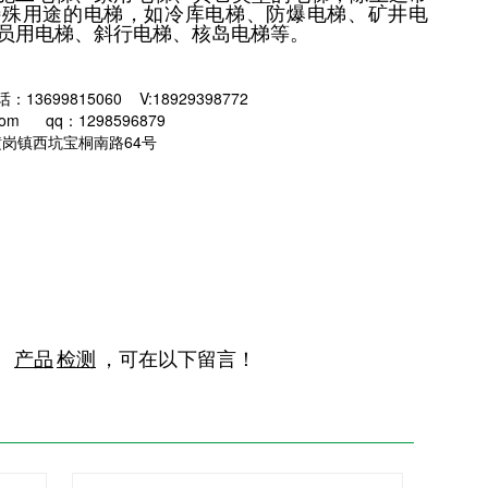
特殊用途的电梯，如冷库电梯、防爆电梯、矿井电
员用电梯、斜行电梯、核岛电梯等。
99815060 V:18929398772
com qq：1298596879
岗镇西坑宝桐南路64号
产品
检测
，
可在以下留言！