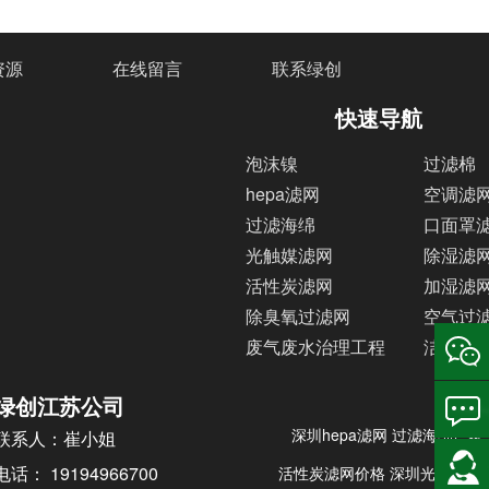
资源
在线留言
联系绿创
快速导航
泡沫镍
过滤棉
hepa滤网
空调滤
过滤海绵
口面罩
光触媒滤网
除湿滤
活性炭滤网
加湿滤
除臭氧过滤网
空气过
废气废水治理工程
洁净室
绿创江苏公司
深圳hepa滤网
过滤海绵厂家
联系人：崔小姐
电话： 19194966700
活性炭滤网价格
深圳光触媒滤