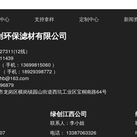
中心
支持拿样
定制中心
新闻
创环保滤材有限公司
27311(12线）
11439
 （
手机：13699815060 ）
 （
手机：18929398772
）
ghb@163.com
96879
市龙岗区横岗镇园山街道西坑工业区宝桐南路64号
绿创江西公司
联系人：李小姐
07
电话： 13387063326