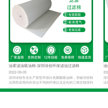
油雾滤油吸油棉-深圳绿创环保滤油过滤棉
油
2022-09-05
20
深圳绿创专业生产新型环保白色聚酯吸油棉，突破传统制
深
法用而采用内外溶点不同的纤维以无定向的三维交错排列
法
···
···