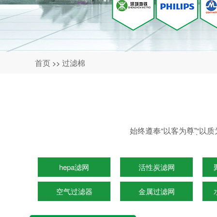
首页
过滤棉
>>
始终遵奉“以客为尊”̖“以
hepa滤网
活性炭滤网
空气过滤器
金属过滤网
光触媒滤网
水族生化过滤棉