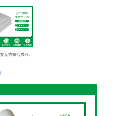
深圳绿创初效无纺布合成纤维棉
页