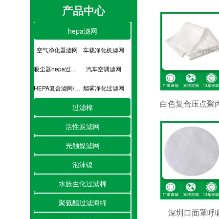
产品中心
hepa滤网
空气净化器滤网
车载净化机滤网
吸尘器hepa过滤网
汽车空调滤网
HEPA复合滤网/hepa滤芯
烟雾净化过滤网
过滤棉
活性炭滤网
光触媒滤网
泡沫镍
水族生化过滤棉
聚氨酯过滤海绵
深圳口面罩呼