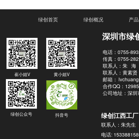
绿创首页
绿创概况
产品
深圳市绿
电话：0755-893
传真：0755-282
联系人：朱 海
联系人：黄素贤
崔小姐V
黄小姐V
邮箱：
lvchuan
合作QQ：12985
公司地址：深圳
绿创公众号
绿创江西工厂
抖音号
联系人：朱先生
电话: 153388158