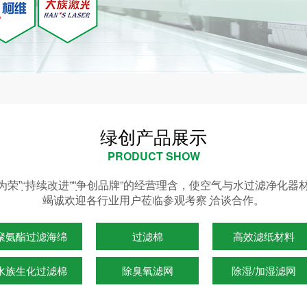
绿创产品展示
PRODUCT SHOW
质为荣”̖“持续改进”“̖争创品牌”的经营理含，使空气与水过滤净
竭诚欢迎各行业用户莅临参观考察 ̖̖̖̖̖洽谈合作。
聚氨酯过滤海绵
过滤棉
高效滤纸材料
水族生化过滤棉
除臭氧滤网
除湿/加湿滤网