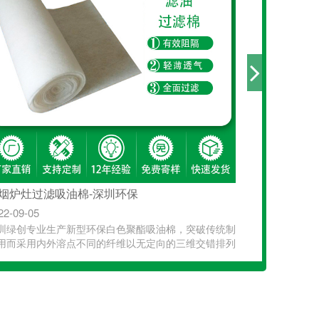
烟炉灶过滤吸油棉-深圳环保
深圳绿创
22-09-05
2022-09-05
圳绿创专业生产新型环保白色聚酯吸油棉，突破传统制
深圳绿创专
用而采用内外溶点不同的纤维以无定向的三维交错排列
法用而采用
···