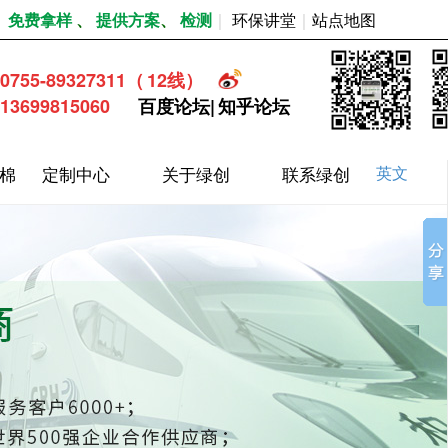
｜
免费拿样
、
提供方案
、
检测
｜
环保讲堂
｜
站点地图
0755-89327311
（
12
线）
13699815060
百度论坛
|
知乎论坛
棉
定制中心
关于绿创
联系绿创
英文