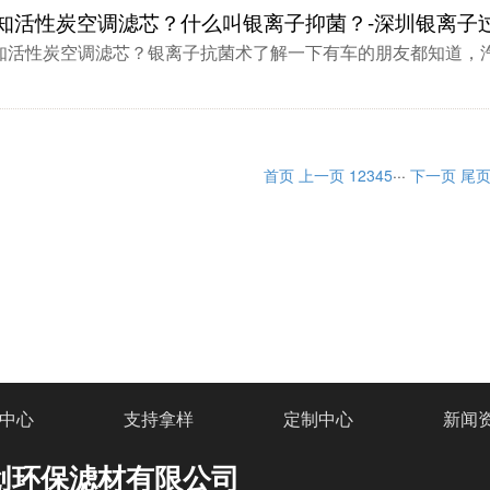
知活性炭空调滤芯？什么叫银离子抑菌？-深圳银离子
知活性炭空调滤芯？银离子抗菌术了解一下有车的朋友都知道，汽
首页
上一页
1
2
3
4
5
···
下一页
尾
中心
支持拿样
定制中心
新闻
创环保滤材有限公司