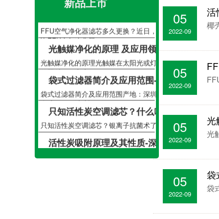
新品上市
壳为原料，经系···
FFU空气净化器滤芯多久更换？-无尘车间FFU除尘空气净化器
活
05
FFU空气净化器滤芯多久更换？近日，经常有客户咨
椰
2022-09
询FFU空气净化器···
​光触媒净化的原理 及应用领域-深圳铝基二氧化钛光触媒过滤网
光触媒净化的原理光触媒在太阳光或灯光（紫外线）
F
的照射下可产生···
05
袋式过滤器简介及应用范围-深圳绿创F9中效袋式空气过滤器
F
2022-09
袋式过滤器简介及应用范围产地：深圳框 架： 铝合
金或不锈钢滤 料···
只知活性炭空调滤芯？什么叫银离子抑菌？-深圳银离子过滤网
只知活性炭空调滤芯？银离子抗菌术了解一下有车的
​
05
朋友都知道，汽···
光
活性炭吸附原理及其性质-深圳绿创活性炭除雾霾除醛过滤网
2022-09
椰壳活性碳。首先跟大家介绍下自己，是以质量椰子
壳为原料，经系···
FFU空气净化器滤芯多久更换？-无尘车间FFU除尘空气净化器
袋
05
FFU空气净化器滤芯多久更换？近日，经常有客户咨
袋
询FFU空气净化器···
2022-09
​光触媒净化的原理 及应用领域-深圳铝基二氧化钛光触媒过滤网
光触媒净化的原理光触媒在太阳光或灯光（紫外线）