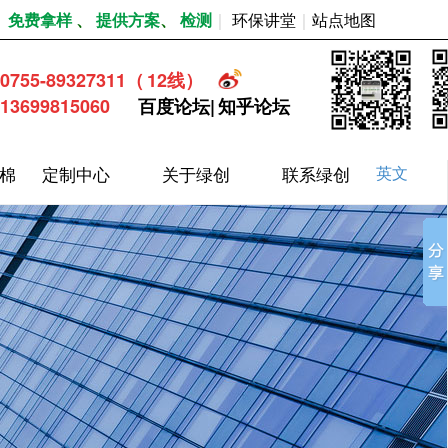
｜
免费拿样
、
提供方案
、
检测
｜
环保讲堂
｜
站点地图
0755-89327311
（
12
线）
13699815060
百度论坛
|
知乎论坛
棉
定制中心
关于绿创
联系绿创
英文