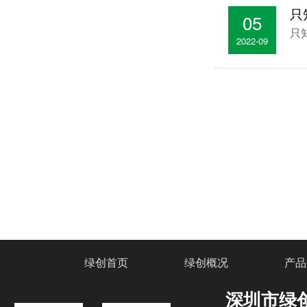
的照射下可产生···
只
袋式过滤器简介及应用范围-深圳绿创F9中效袋式空气过滤器
05
只
袋式过滤器简介及应用范围产地：深圳框 架： 铝合
2022-09
金或不锈钢滤 料···
绿创首页
绿创概况
产品
深圳市绿