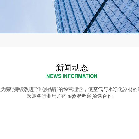
新闻动态
NEWS INFORMATION
以质为荣”̖“持续改进”“̖争创品牌”的经营理含，使空气与水净化器
欢迎各行业用户莅临参观考察 ̖̖̖̖̖洽谈合作。