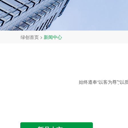
绿创首页
>
新闻中心
FFU空气净化器滤芯多久更换？-无尘车间FFU除尘空气净化器
FFU空气净化器滤芯多久更换？近日，经常有客户咨
询FFU空气净化器···
​光触媒净化的原理 及应用领域-深圳铝基二氧化钛光触媒过滤网
光触媒净化的原理光触媒在太阳光或灯光（紫外线）
的照射下可产生···
袋式过滤器简介及应用范围-深圳绿创F9中效袋式空气过滤器
始终遵奉“以客为尊”̖“
袋式过滤器简介及应用范围产地：深圳框 架： 铝合
金或不锈钢滤 料···
只知活性炭空调滤芯？什么叫银离子抑菌？-深圳银离子过滤网
只知活性炭空调滤芯？银离子抗菌术了解一下有车的
朋友都知道，汽···
活性炭吸附原理及其性质-深圳绿创活性炭除雾霾除醛过滤网
椰壳活性碳。首先跟大家介绍下自己，是以质量椰子